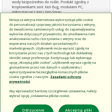
wody bezpośrednio do roślin. Produkt zgodny z
kroplownikami serii: Xeri-Bug, modułami PC,
mikrozraszacz Xeri i Xeri-Spray
Wyjątkowo solidna i niezawodna przedłużka wykonana z
Niniejsza witryna internetowa wykorzystuje pliki cookie
grubościennego polietylenu o wysokiej gęstości.
do personalizacji i poprawy jakości korzystania z witryny,
do świadczenia zamówionych usług, do zapamiętywania
Można jej używać w połączeniu ze szpilką przedłużki
wyborów dotyczących prywatności, do umożliwienia nam
(RS-025T).
analizowania ruchu i korzystania z witryny oraz do
wspierania naszych działań sprzedażowych i
marketingowych. Użytkownik może wyrazić zgodę na
korzystanie przez nas z tych technologii lub dokładniej
określić swoje preferencje. Kontynuując lub wybierając
CAD & Documents
Product Home
opcję „Akceptuj pliki cookie”, użytkownik wyraża zgodę na
gromadzenie przez nas danych o użytkowniku i
wykorzystywanie bezwzględnie koniecznych plików
cookie zgodnie z naszymi
Zasadami ochrony
prywatności
.
Aby wprowadzić bardziej szczegółowe ustawienia, należy
wybrać opcję „Ustawienia plików cookie.
Support
Odrzucenie
Akceptuj pliki