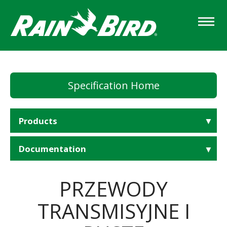
Skip
to
main
content
Specification Home
Products
Documentation
PRZEWODY
TRANSMISYJNE I