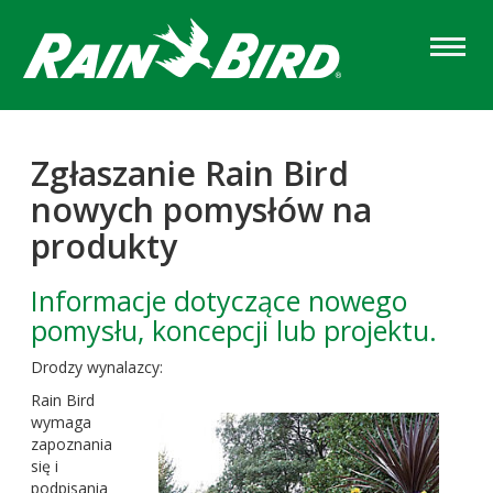
Skip
to
main
content
Zgłaszanie Rain Bird
nowych pomysłów na
produkty
Informacje dotyczące nowego
pomysłu, koncepcji lub projektu.
Drodzy wynalazcy:
Rain Bird
wymaga
zapoznania
się i
podpisania