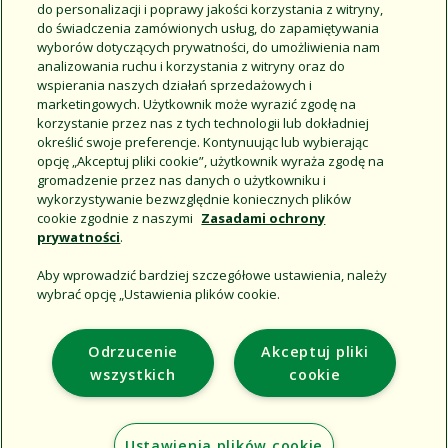
do personalizacji i poprawy jakości korzystania z witryny,
do świadczenia zamówionych usług, do zapamiętywania
wyborów dotyczących prywatności, do umożliwienia nam
analizowania ruchu i korzystania z witryny oraz do
wspierania naszych działań sprzedażowych i
marketingowych. Użytkownik może wyrazić zgodę na
korzystanie przez nas z tych technologii lub dokładniej
określić swoje preferencje. Kontynuując lub wybierając
Disclosure Agreement
opcję „Akceptuj pliki cookie”, użytkownik wyraża zgodę na
gromadzenie przez nas danych o użytkowniku i
wykorzystywanie bezwzględnie koniecznych plików
cookie zgodnie z naszymi
Zasadami ochrony
prywatności
.
Aby wprowadzić bardziej szczegółowe ustawienia, należy
wybrać opcję „Ustawienia plików cookie.
Support
Odrzucenie
Akceptuj pliki
Corporate
wszystkich
cookie
Additional Sites
Ustawienia plików cookie
Copyright © 2026 Rain Bird Corporation. All rights reserved.