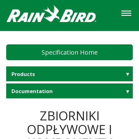
Skip
to
main
content
Specification Home
Products
Documentation
ZBIORNIKI
ODPŁYWOWE I