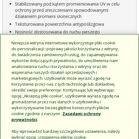
Stabilizowany pod kątem promieniowania UV w celu
ochrony przed zniszczeniami spowodowanymi
działaniem promieni słonecznych
Teksturowana powierzchnia antypoślizgowa
Nośność dostosowana do ruchu pieszego
Zgodność z normami ADA
Niniejsza witryna internetowa wykorzystuje pliki cookie
do personalizacji i poprawy jakości korzystania z witryny,
do świadczenia zamówionych usług, do zapamiętywania
wyborów dotyczących prywatności, do umożliwienia nam
analizowania ruchu i korzystania z witryny oraz do
wspierania naszych działań sprzedażowych i
marketingowych. Użytkownik może wyrazić zgodę na
korzystanie przez nas z tych technologii lub dokładniej
określić swoje preferencje. Kontynuując lub wybierając
CAD & Documents
Product Home
opcję „Akceptuj pliki cookie”, użytkownik wyraża zgodę na
gromadzenie przez nas danych o użytkowniku i
wykorzystywanie bezwzględnie koniecznych plików
cookie zgodnie z naszymi
Zasadami ochrony
prywatności
.
Aby wprowadzić bardziej szczegółowe ustawienia, należy
wybrać opcję „Ustawienia plików cookie.