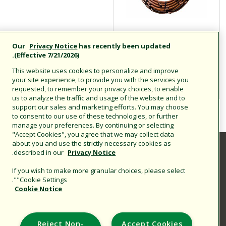
رأس أنبوب الري
Our
Privacy Notice
has recently been updated
بالتنقيط (أنبوب التوزيع
(Effective 7/21/2026).
الجانبي لخراطيم
This website uses cookies to personalize and improve
التنقيط) QF
your site experience, to provide you with the services you
requested, to remember your privacy choices, to enable
us to analyze the traffic and usage of the website and to
support our sales and marketing efforts. You may choose
to consent to our use of these technologies, or further
manage your preferences. By continuing or selecting
"Accept Cookies", you agree that we may collect data
about you and use the strictly necessary cookies as
.
described in our
Privacy Notice
If you wish to make more granular choices, please select
"Cookie Settings".
Support
Cookie Notice
Corporate
Additional Sites
Reject Non-
Accept Cookies