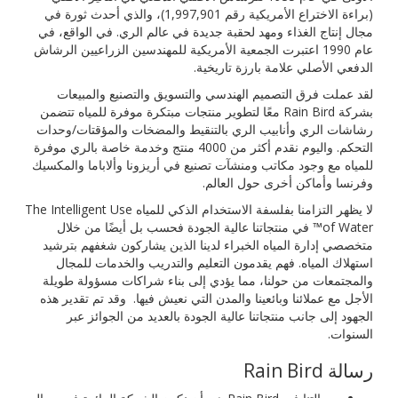
(براءة الاختراع الأمريكية رقم 1,997,901)، والذي أحدث ثورة في
مجال إنتاج الغذاء ومهد لحقبة جديدة في عالم الري. في الواقع، في
عام 1990 اعتبرت الجمعية الأمريكية للمهندسين الزراعيين الرشاش
الدفعي الأصلي علامة بارزة تاريخية.
لقد عملت فرق التصميم الهندسي والتسويق والتصنيع والمبيعات
بشركة Rain Bird معًا لتطوير منتجات مبتكرة موفرة للمياه تتضمن
رشاشات الري وأنابيب الري بالتنقيط والمضخات والمؤقتات/وحدات
التحكم. واليوم نقدم أكثر من 4000 منتج وخدمة خاصة بالري موفرة
للمياه مع وجود مكاتب ومنشآت تصنيع في أريزونا وألاباما والمكسيك
وفرنسا وأماكن أخرى حول العالم.
لا يظهر التزامنا بفلسفة الاستخدام الذكي للمياه The Intelligent Use
of Water™ في منتجاتنا عالية الجودة فحسب بل أيضًا من خلال
متخصصي إدارة المياه الخبراء لدينا الذين يشاركون شغفهم بترشيد
استهلاك المياه. فهم يقدمون التعليم والتدريب والخدمات للمجال
والمجتمعات من حولنا، مما يؤدي إلى بناء شراكات مسؤولة طويلة
الأجل مع عملائنا وبائعينا والمدن التي نعيش فيها. وقد تم تقدير هذه
الجهود إلى جانب منتجاتنا عالية الجودة بالعديد من الجوائز عبر
السنوات.
رسالة Rain Bird