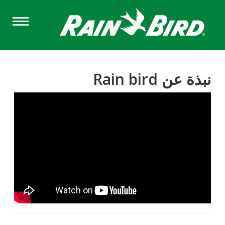
Skip
to
main
content
نبذة عن Rain bird