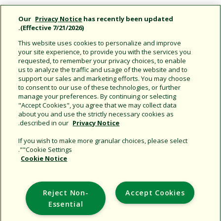
الانضمام لفريق عملنا
Our
Privacy Notice
has recently been updated
(Effective 7/21/2026).
نفخر بالعمل لدى Rain Bird ونؤمن بالمعاملة النزيهة والأخلاقية لجميع
الأشخاص في مجتمعاتنا المتنوعة. إذا كنت ترغب في الانضمام إلى
This website uses cookies to personalize and improve
فريق عملنا، فاتبع الارتباط أعلاه لاستعراض الفرص الحالية لدينا
your site experience, to provide you with the services you
وتقديم طلب لها.
requested, to remember your privacy choices, to enable
us to analyze the traffic and usage of the website and to
support our sales and marketing efforts. You may choose
to consent to our use of these technologies, or further
manage your preferences. By continuing or selecting
تقديم طلب الآن
"Accept Cookies", you agree that we may collect data
about you and use the strictly necessary cookies as
.
described in our
Privacy Notice
If you wish to make more granular choices, please select
"Cookie Settings".
Cookie Notice
Support
Reject Non-
Accept Cookies
Corporate
Essential
Additional Sites