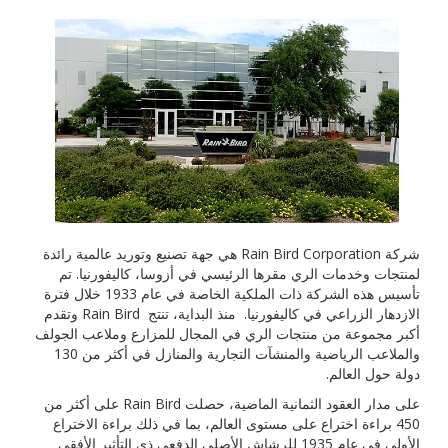
شركة Rain Bird Corporation هي جهة تصنيع وتوريد عالمية رائدة
لمنتجات وخدمات الري مقرها الرئيسي في أزوسا، كاليفورنيا. تم
تأسيس هذه الشركة ذات الملكية الخاصة في عام 1933 خلال فترة
الازدهار الزراعي في كاليفورنيا. منذ البداية، تنتج Rain Bird وتقدم
أكبر مجموعة من منتجات الري في المجال للمزارع وملاعب الجولف
والملاعب الرياضية والمنشآت التجارية والمنازل في أكثر من 130
دولة حول العالم.
على مدار العقود الثمانية الماضية، حصلت Rain Bird على أكثر من
450 براءة اختراع على مستوى العالم، بما في ذلك براءة الاختراع
الأولى في عام 1935 للرشاش الأصلي الدفعي ذي التأثير الأفقي