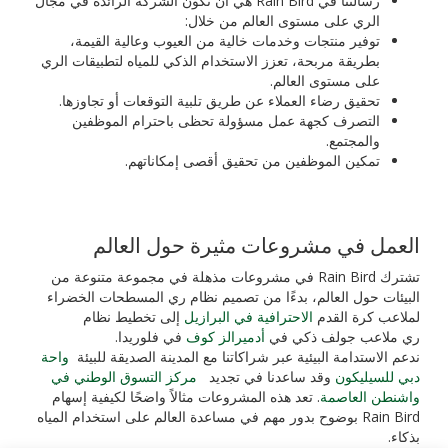
رسالتنا في Rain Bird هي أن نكون الشركة الرائدة في مجال
الري على مستوى العالم من خلال:
توفير منتجات وخدمات خالية من العيوب وعالية القيمة،
بطريقة مربحة، تعزز الاستخدام الذكي للمياه لتطبيقات الري
على مستوى العالم.
تحقيق رضاء العملاء عن طريق تلبية التوقعات أو تجاوزها.
التصرف كجهة عمل مسؤولة تحظى باحترام الموظفين
والمجتمع.
تمكين الموظفين من تحقيق أقصى إمكاناتهم.
العمل في مشروعات مثيرة حول العالم
تشترك Rain Bird في مشروعات مذهلة في مجموعة متنوعة من
البيئات حول العالم، بدءًا من تصميم نظام ري المسطحات الخضراء
لملاعب كرة القدم
الاحترافية في البرازيل
إلى تخطيط نظام
ري ملاعب جولف ذكي في
أدميرالز كوف
في فلوريدا.
ندعم الاستدامة البيئية عبر شراكاتنا مع المدينة الصديقة للبيئة
واحة
دبي للسيليكون
وقد ساعدنا في تجديد
مركز التسوق الوطني في
واشنطن العاصمة
. تعد هذه المشروعات مثالاً واضحًا لكيفية إسهام
Rain Bird بوضوح بدور مهم في مساعدة العالم على استخدام المياه
بذكاء.