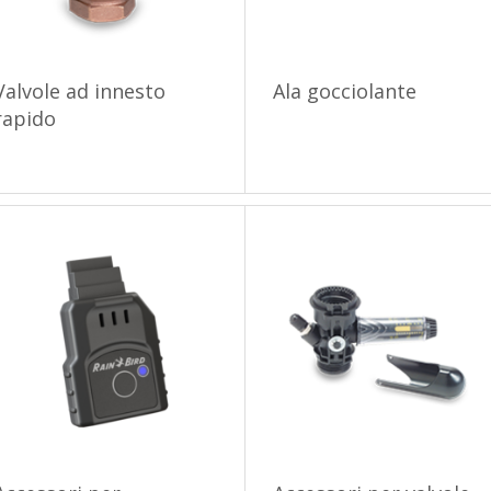
Valvole ad innesto
Ala gocciolante
rapido