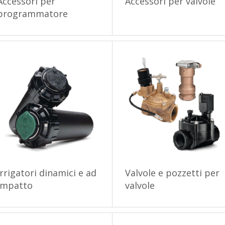
Accessori per
Accessori per valvole
programmatore
Irrigatori dinamici e ad
Valvole e pozzetti per
impatto
valvole