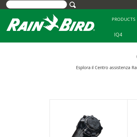
Skip
to
main
PRODUCTS
content
IQ4
Esplora il Centro assistenza Ra