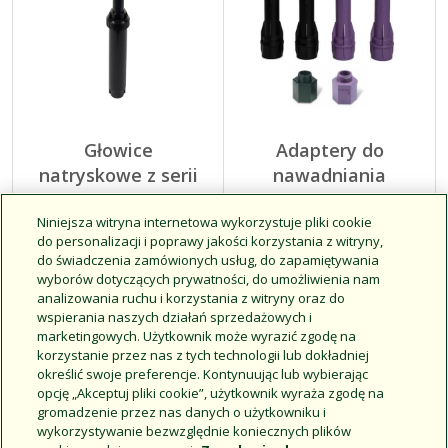
Głowice
Adaptery do
natryskowe z serii
nawadniania
UNI-Spray
krzewów z serii
Niniejsza witryna internetowa wykorzystuje pliki cookie
PA
do personalizacji i poprawy jakości korzystania z witryny,
do świadczenia zamówionych usług, do zapamiętywania
wyborów dotyczących prywatności, do umożliwienia nam
Ekonomiczność:
Krzewy: kompaktowa
analizowania ruchu i korzystania z witryny oraz do
niezawodna i kompaktowa
konstrukcja z opcjonalną
wspierania naszych działań sprzedażowych i
konstrukcja
regulacją ciśnienia
marketingowych. Użytkownik może wyrazić zgodę na
korzystanie przez nas z tych technologii lub dokładniej
określić swoje preferencje. Kontynuując lub wybierając
opcję „Akceptuj pliki cookie”, użytkownik wyraża zgodę na
Spray Body Comparison Chart
gromadzenie przez nas danych o użytkowniku i
wykorzystywanie bezwzględnie koniecznych plików