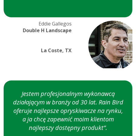
Obraz
Nazwisko
Eddie Gallegos
Otwór
Tytuł
Double H Landscape
opcje
konfigur
La Coste, TX
Tekst
główny
Jestem profesjonalnym wykonawcą
działającym w branży od 30 lat. Rain Bird
oferuje najlepsze opryskiwacze na rynku,
a ja chcę zapewnić moim klientom
najlepszy dostępny produkt”.