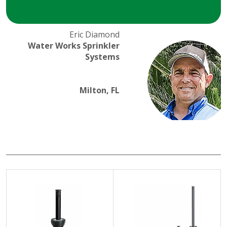
Nazwisko
Eric Diamond
Obraz
Tytuł
Water Works Sprinkler
Otwórz
Systems
opcje
konfigur
Milton, FL