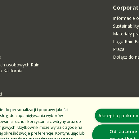
Corporat
Informacje o
Sustainabili
Materiały p
Logo Rain Bi
Praca
e
Dołącz do n
ych osobowych Rain
 Kalifornia
y
i
ie do personalizacji i poprawy jakości
Additional Sites
usług, do zapamiętywania wyborów
Akceptuj pliki c
wania ruchu i korzystania z witryny oraz do
Usługi i szkolenia Rain Bird
ingowych. Użytkownik może wyrazić zgodę na
Odrzucenie
ej określić swoje preferencje. Kontynuując lub
Sklep internetowy z produktami do pól golfowych Rain
wszystkich
k wyraża zgodę na gromadzenie przez nas