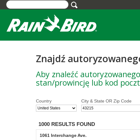
Skip
to
main
content
Znajdź autoryzowanego
Aby znaleźć autoryzowanego d
stan/prowincję lub kod pocz