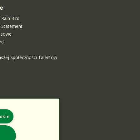
e
 Rain Bird
ty Statement
rasowe
rd
aszej Społeczności Talentów
ookie