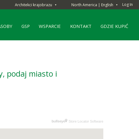
Log In
Architekci krajobrazu
North America | English
▼
▼
ASOBY
GSP
WSPARCIE
KONTAKT
GDZIE KUPIĆ
, podaj miasto i