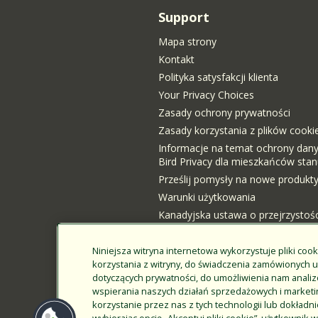
Support
Mapa strony
Kontakt
Polityka satysfakcji klienta
Your Privacy Choices
Zasady ochrony prywatności
Zasady korzystania z plików cooki
Informacje na temat ochrony dan
Bird Privacy dla mieszkańców stanu
Prześlij pomysły na nowe produkt
Warunki użytkowania
Kanadyjska ustawa o przejrzystośc
Logowanie klienta
Niniejsza witryna internetowa wykorzystuje pliki cook
korzystania z witryny, do świadczenia zamówionych 
dotyczących prywatności, do umożliwienia nam analizo
wspierania naszych działań sprzedażowych i market
korzystanie przez nas z tych technologii lub dokładni
wybierając opcję „Akceptuj pliki cookie”, użytkowni