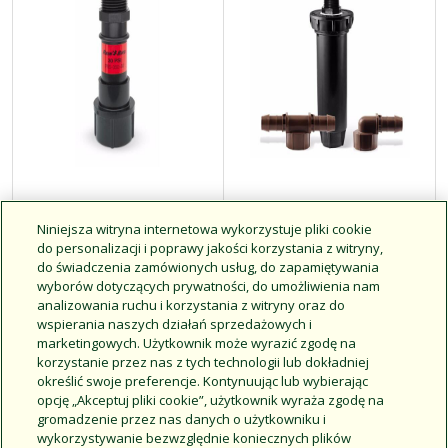
Regulator
Zestaw
Niniejsza witryna internetowa wykorzystuje pliki cookie
ciśnienia do
modernizacyjny
do personalizacji i poprawy jakości korzystania z witryny,
modernizacji
mikrozraszacz-
do świadczenia zamówionych usług, do zapamiętywania
systemu
linia kroplująca
wyborów dotyczących prywatności, do umożliwienia nam
analizowania ruchu i korzystania z witryny oraz do
wspierania naszych działań sprzedażowych i
Regulacja ciśnienia w
Szybkie i łatwe
marketingowych. Użytkownik może wyrazić zgodę na
zakresie 30 psi na
przekształcenie strefy
korzystanie przez nas z tych technologii lub dokładniej
przedłużce dowolnego
zraszania z
określić swoje preferencje. Kontynuując lub wybierając
urządzenia emisyjnego z
niskoobjętościową strefę
opcję „Akceptuj pliki cookie”, użytkownik wyraża zgodę na
gwintem ½” FPT
nawadniania
gromadzenie przez nas danych o użytkowniku i
wykorzystywanie bezwzględnie koniecznych plików