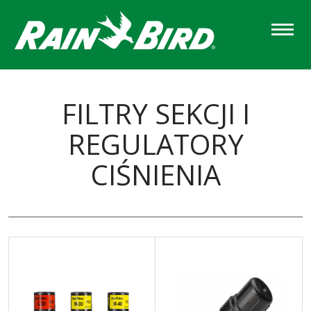
Skip
to
main
content
FILTRY SEKCJI I
REGULATORY
CIŚNIENIA