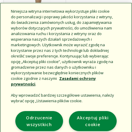
Niniejsza witryna internetowa wykorzystuje pliki cookie
do personalizacji i poprawy jakości korzystania z witryny,
Zawory
do świadczenia zamówionych usług, do zapamiętywania
szybkozłączne
wyborów dotyczących prywatności, do umożliwienia nam
analizowania ruchu i korzystania z witryny oraz do
wspierania naszych działań sprzedażowych i
marketingowych. Użytkownik może wyrazić zgodę na
Kliknij, aby uzyskać więcej
korzystanie przez nas z tych technologii lub dokładniej
informacji
określić swoje preferencje. Kontynuując lub wybierając
opcję „Akceptuj pliki cookie”, użytkownik wyraża zgodę na
gromadzenie przez nas danych o użytkowniku i
wykorzystywanie bezwzględnie koniecznych plików
cookie zgodnie z naszymi
Zasadami ochrony
prywatności
.
Aby wprowadzić bardziej szczegółowe ustawienia, należy
wybrać opcję „Ustawienia plików cookie.
Support
Odrzucenie
Akceptuj pliki
Corporate
wszystkich
cookie
Additional Sites