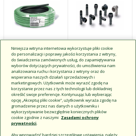
Niniejsza witryna internetowa wykorzystuje pliki cookie
do personalizacji i poprawy jakości korzystania z witryny,
Elastyczna rura z
Złączki z gwintem
do świadczenia zamówionych usług, do zapamiętywania
serii SPX
spiralnym serii SB
wyborów dotyczących prywatności, do umożliwienia nam
analizowania ruchu i korzystania z witryny oraz do
wspierania naszych działań sprzedażowych i
marketingowych. Użytkownik może wyrazić zgodę na
Kliknij, aby uzyskać więcej
Kliknij, aby uzyskać więcej
korzystanie przez nas z tych technologii lub dokładniej
informacji
informacji
określić swoje preferencje. Kontynuując lub wybierając
opcję „Akceptuj pliki cookie”, użytkownik wyraża zgodę na
gromadzenie przez nas danych o użytkowniku i
wykorzystywanie bezwzględnie koniecznych plików
cookie zgodnie z naszymi
Zasadami ochrony
prywatności
.
Aby wprowadzić bardziej szczegółowe ustawienia, należy