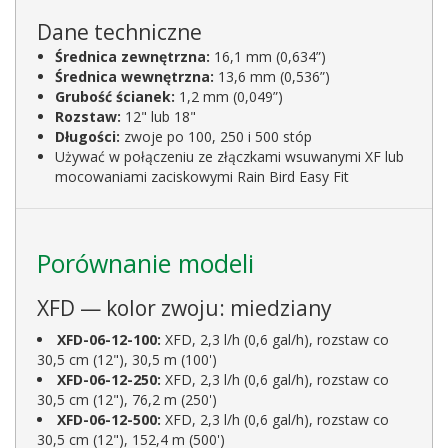
Dane techniczne
Średnica zewnętrzna:
16,1 mm (0,634”)
Średnica wewnętrzna:
13,6 mm (0,536”)
Grubość ścianek:
1,2 mm (0,049”)
Rozstaw:
12" lub 18"
Długości:
zwoje po 100, 250 i 500 stóp
Używać w połączeniu ze złączkami wsuwanymi XF lub
mocowaniami zaciskowymi Rain Bird Easy Fit
Porównanie modeli
XFD — kolor zwoju: miedziany
XFD-06-12-100:
XFD, 2,3 l/h (0,6 gal/h), rozstaw co
30,5 cm (12"), 30,5 m (100')
XFD-06-12-250:
XFD, 2,3 l/h (0,6 gal/h), rozstaw co
30,5 cm (12"), 76,2 m (250')
XFD-06-12-500:
XFD, 2,3 l/h (0,6 gal/h), rozstaw co
30,5 cm (12"), 152,4 m (500')