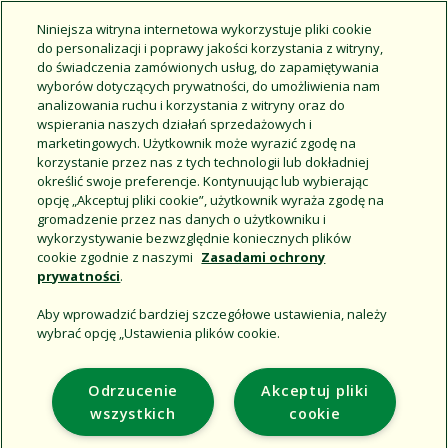
Niniejsza witryna internetowa wykorzystuje pliki cookie
do personalizacji i poprawy jakości korzystania z witryny,
do świadczenia zamówionych usług, do zapamiętywania
Linia kroplująca XFCV ze
wyborów dotyczących prywatności, do umożliwienia nam
wzmocnionym zaworem
analizowania ruchu i korzystania z witryny oraz do
zwrotnym
wspierania naszych działań sprzedażowych i
Kolektor QF
marketingowych. Użytkownik może wyrazić zgodę na
Szybkie i elastyczne
korzystanie przez nas z tych technologii lub dokładniej
rozwiązanie do
określić swoje preferencje. Kontynuując lub wybierając
kolektorowania linii
opcję „Akceptuj pliki cookie”, użytkownik wyraża zgodę na
kroplującej
gromadzenie przez nas danych o użytkowniku i
wykorzystywanie bezwzględnie koniecznych plików
cookie zgodnie z naszymi
Zasadami ochrony
prywatności
.
Aby wprowadzić bardziej szczegółowe ustawienia, należy
wybrać opcję „Ustawienia plików cookie.
Support
Odrzucenie
Akceptuj pliki
Corporate
wszystkich
cookie
Additional Sites