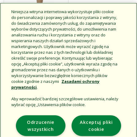
Niniejsza witryna internetowa wykorzystuje pliki cookie
do personalizacji i poprawy jakości korzystania z witryny,
Zawory
do świadczenia zamówionych usług, do zapamiętywania
szybkozłączne
wyborów dotyczących prywatności, do umożliwienia nam
analizowania ruchu i korzystania z witryny oraz do
wspierania naszych działań sprzedażowych i
marketingowych. Użytkownik może wyrazić zgodę na
Kliknij, aby uzyskać więcej
korzystanie przez nas z tych technologii lub dokładniej
informacji
określić swoje preferencje. Kontynuując lub wybierając
opcję „Akceptuj pliki cookie”, użytkownik wyraża zgodę na
gromadzenie przez nas danych o użytkowniku i
wykorzystywanie bezwzględnie koniecznych plików
cookie zgodnie z naszymi
Zasadami ochrony
prywatności
.
Aby wprowadzić bardziej szczegółowe ustawienia, należy
wybrać opcję „Ustawienia plików cookie.
Support
Odrzucenie
Akceptuj pliki
Corporate
wszystkich
cookie
Additional Sites