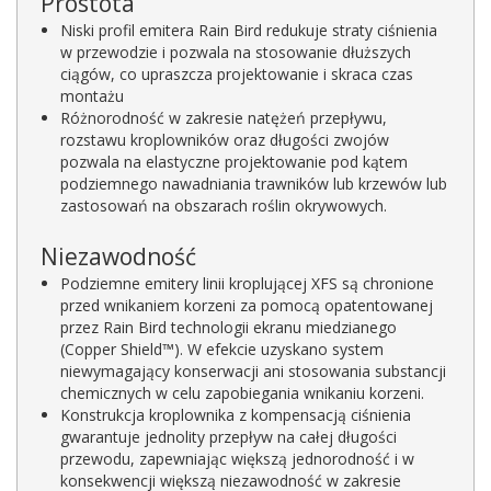
Prostota
Niski profil emitera Rain Bird redukuje straty ciśnienia
w przewodzie i pozwala na stosowanie dłuższych
ciągów, co upraszcza projektowanie i skraca czas
montażu
Różnorodność w zakresie natężeń przepływu,
rozstawu kroplowników oraz długości zwojów
pozwala na elastyczne projektowanie pod kątem
podziemnego nawadniania trawników lub krzewów lub
zastosowań na obszarach roślin okrywowych.
Niezawodność
Podziemne emitery linii kroplującej XFS są chronione
przed wnikaniem korzeni za pomocą opatentowanej
przez Rain Bird technologii ekranu miedzianego
(Copper Shield™). W efekcie uzyskano system
niewymagający konserwacji ani stosowania substancji
chemicznych w celu zapobiegania wnikaniu korzeni.
Konstrukcja kroplownika z kompensacją ciśnienia
gwarantuje jednolity przepływ na całej długości
przewodu, zapewniając większą jednorodność i w
konsekwencji większą niezawodność w zakresie