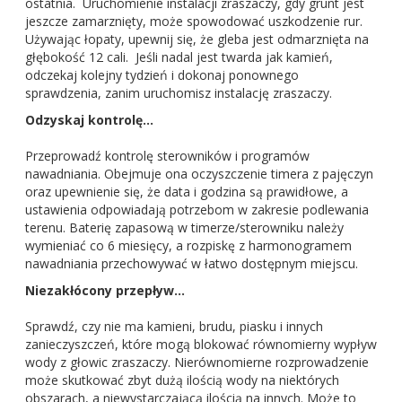
ostatnia. Uruchomienie instalacji zraszaczy, gdy grunt jest
jeszcze zamarznięty, może spowodować uszkodzenie rur.
Używając łopaty, upewnij się, że gleba jest odmarznięta na
głębokość 12 cali. Jeśli nadal jest twarda jak kamień,
odczekaj kolejny tydzień i dokonaj ponownego
sprawdzenia, zanim uruchomisz instalację zraszaczy.
Odzyskaj kontrolę…
Przeprowadź kontrolę sterowników i programów
nawadniania. Obejmuje ona oczyszczenie timera z pajęczyn
oraz upewnienie się, że data i godzina są prawidłowe, a
ustawienia odpowiadają potrzebom w zakresie podlewania
terenu. Baterię zapasową w timerze/sterowniku należy
wymieniać co 6 miesięcy, a rozpiskę z harmonogramem
nawadniania przechowywać w łatwo dostępnym miejscu.
Niezakłócony przepływ…
Sprawdź, czy nie ma kamieni, brudu, piasku i innych
zanieczyszczeń, które mogą blokować równomierny wypływ
wody z głowic zraszaczy. Nierównomierne rozprowadzenie
może skutkować zbyt dużą ilością wody na niektórych
obszarach, a niewystarczającą ilością na innych. Może to