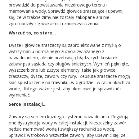
prowadzić do powstawania niezdrowego terenu i
marnowania wody. Sprawdź głowice zraszające i upewnij
się, że w trakcie zimy nie zostały zakopane ani nie
zgromadziły się wokół nich zanieczyszczenia.
Wyrzuć to, co stare…
Dysze i głowice zraszaczy są zaprojektowane z myślą o
wytrzymaniu normalnego zużycia związanego z
nawadnianiem, ale nie przetrwają błądzących kosiarek,
zabaw psa sąsiada czy pługów śnieżnych. Wymień pęknięte,
wyszczerbione lub zużyte elementy, takie jak głowice
zraszaczy, dysze, zawory czy rury. Zepsute zraszacze mogą
siać spustoszenie na trawniku, w ogrodzie i w rachunkach za
wodę, dlatego ważne jest, aby okresowo je sprawdzać i
wymieniać.
Serce instalacji…
Zawory są sercem każdego systemu nawadniania. Regulują
one dystrybucję wody w całej instalacji. Nieszczelny zawór
będzie marnować wodę i zwiększy rachunki za wodę.
Sprawdź wzrokowo wszystkie zawory, aby upewnić się, że