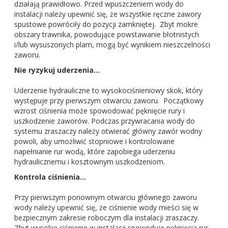
działają prawidłowo. Przed wpuszczeniem wody do
instalacji należy upewnić się, że wszystkie ręczne zawory
spustowe powróciły do pozycji zamkniętej. Zbyt mokre
obszary trawnika, powodujące powstawanie błotnistych
i/lub wysuszonych plam, mogą być wynikiem nieszczelności
zaworu.
Nie ryzykuj uderzenia…
Uderzenie hydrauliczne to wysokociśnieniowy skok, który
występuje przy pierwszym otwarciu zaworu. Początkowy
wzrost ciśnienia może spowodować pęknięcie rury i
uszkodzenie zaworów. Podczas przywracania wody do
systemu zraszaczy należy otwierać główny zawór wodny
powoli, aby umożliwić stopniowe i kontrolowane
napełnianie rur wodą, które zapobiega uderzeniu
hydraulicznemu i kosztownym uszkodzeniom.
Kontrola ciśnienia…
Przy pierwszym ponownym otwarciu głównego zaworu
wody należy upewnić się, że ciśnienie wody mieści się w
bezpiecznym zakresie roboczym dla instalacji zraszaczy.
Zbyt wysokie ciśnienie w instalacji spowoduje pęknięcia rur,