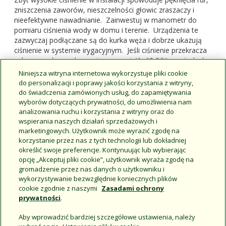
zniszczenia zaworów, nieszczelności głowic zraszaczy i
nieefektywne nawadnianie. Zainwestuj w manometr do
pomiaru ciśnienia wody w domu i terenie. Urządzenia te
zazwyczaj podłączane są do kurka węża i dobrze ukazują
ciśnienie w systemie irygacyjnym. Jeśli ciśnienie przekracza
zalecany zakres roboczy (zazwyczaj 40–65 PSI), może być
wymagane użycie regulatora ciśnienia. Zapobiegnie on
Niniejsza witryna internetowa wykorzystuje pliki cookie
uszkodzeniom instalacji zraszaczy i innym niepożądanym
do personalizacji i poprawy jakości korzystania z witryny,
skutkom. Ciśnienie jest zbyt wysokie i powinno zostać
do świadczenia zamówionych usług, do zapamiętywania
zmniejszone na przykład wtedy, kiedy woda mgławi z głowic
wyborów dotyczących prywatności, do umożliwienia nam
zraszaczy.
analizowania ruchu i korzystania z witryny oraz do
wspierania naszych działań sprzedażowych i
marketingowych. Użytkownik może wyrazić zgodę na
korzystanie przez nas z tych technologii lub dokładniej
Dalej: Praca z wykonawcą prac
określić swoje preferencje. Kontynuując lub wybierając
opcję „Akceptuj pliki cookie”, użytkownik wyraża zgodę na
związanych z nawadnianiem
gromadzenie przez nas danych o użytkowniku i
wykorzystywanie bezwzględnie koniecznych plików
Column
cookie zgodnie z naszymi
Zasadami ochrony
prywatności
.
Content
Aby wprowadzić bardziej szczegółowe ustawienia, należy