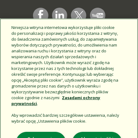
Niniejsza witryna internetowa wykorzystuje pliki cookie
Support
do personalizacji i poprawy jakości korzystania z witryny,
Corporate
do świadczenia zamówionych usług, do zapamiętywania
wyborów dotyczących prywatności, do umożliwienia nam
Additional Sites
analizowania ruchu i korzystania z witryny oraz do
wspierania naszych działań sprzedażowych i
marketingowych. Użytkownik może wyrazić zgodę na
Copyright © 2026 Rain Bird Corporation. All rights reserved.
korzystanie przez nas z tych technologii lub dokładniej
określić swoje preferencje. Kontynuując lub wybierając
opcję „Akceptuj pliki cookie”, użytkownik wyraża zgodę na
gromadzenie przez nas danych o użytkowniku i
wykorzystywanie bezwzględnie koniecznych plików
cookie zgodnie z naszymi
Zasadami ochrony
prywatności
.
Aby wprowadzić bardziej szczegółowe ustawienia, należy
wybrać opcję „Ustawienia plików cookie.