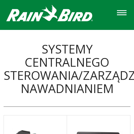
Skip
to
main
content
SYSTEMY
CENTRALNEGO
STEROWANIA/ZARZĄDZ
NAWADNIANIEM