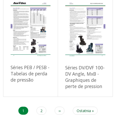
Séries PEB / PESB -
Séries DV/DVF 100-
Tabelas de perda
DV Angle, MxB -
de pressão
Graphiques de
perte de pression
Current
1
Page
2
Next
››
Last
Ostatnia »
Pagination
page
page
page