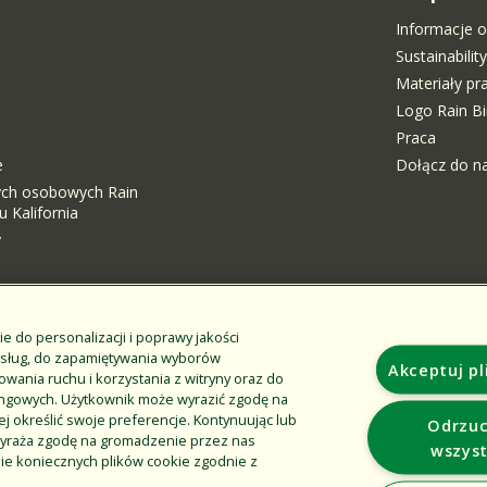
Informacje o
Sustainabili
Materiały p
Logo Rain Bi
Praca
e
Dołącz do n
ych osobowych Rain
 Kalifornia
y
i
ie do personalizacji i poprawy jakości
usług, do zapamiętywania wyborów
Additional Sites
Akceptuj pl
wania ruchu i korzystania z witryny oraz do
ingowych. Użytkownik może wyrazić zgodę na
Usługi i szkolenia Rain Bird
ej określić swoje preferencje. Kontynuując lub
Odrzuc
Sklep internetowy z produktami do pól golfowych Rain
k wyraża zgodę na gromadzenie przez nas
wszyst
Bird
ie koniecznych plików cookie zgodnie z
Sklep internetowy Rain Bird