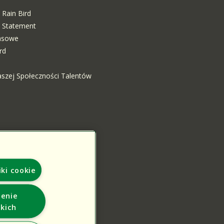
 Rain Bird
ty Statement
rasowe
rd
aszej Społeczności Talentów
iki cookie
enie
kich