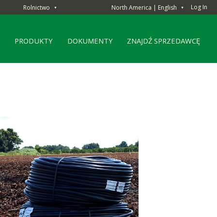
Log In
Rolnictwo
North America | English
▼
▼
PRODUKTY
DOKUMENTY
ZNAJDŹ SPRZEDAWCĘ