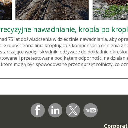
recyzyjne nawadnianie, kropla po kropl
nad 75 lat doświadczenia w dziedzinie nawadniania, aby opr
 Grubościenna linia kroplująca z kompensacją ciśnienia z se
tarczające wodę i składniki odżywcze do dokładnie określon
ektowane i przetestowane pod kątem odporności na działan
 które mogą być spowodowane przez sprzęt rolniczy, co ozn
Corporat