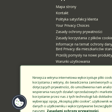
Mapa strony
Kontakt
Polityka satysfakcji klienta
Your Privacy Choices
Zasady ochrony prywatności
Zasady korzystania z plików cooki
Informacje na temat ochrony dan
Bird Privacy dla mieszkańców stanu
Prześlij pomysły na nowe produkt
Warunki użytkowania
Kanadyjska ustawa o przejrzystośc
Logowanie klienta
Niniejsza witryna internetowa wykorzystuje pliki cook
korzystania z witryny, do świadczenia zamówionych 
dotyczących prywatności, do umożliwienia nam analizo
wspierania naszych działań sprzedażowych i market
korzystanie przez nas z tych technologii lub dokładni
wybierając opcję „Akceptuj pliki cookie”, użytkowni
danych o użytkowniku i wykorzystywanie bezwzględn
naszymi
Zasadami ochrony prywatności
.