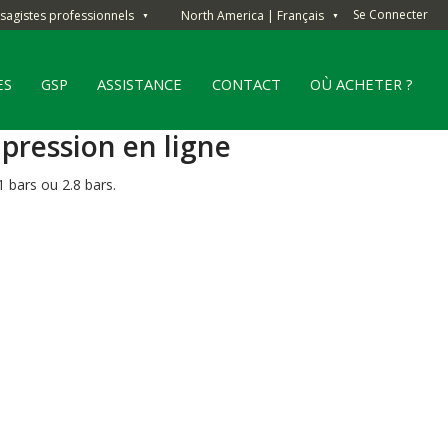
Se Connecter
sagistes professionnels
North America | Français
▼
▼
ES
GSP
ASSISTANCE
CONTACT
OÙ ACHETER ?
pression en ligne
1 bars ou 2.8 bars.