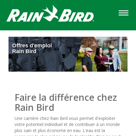
Skip
to
main
content
Sections
Offres d'emploi
Rain Bird
Faire la différence chez
Rain Bird
Une carrière chez Rain Bird vous permet d'exploiter
votre potentiel individuel et de contribuer à un monde
plus sain et plus économe en eau. L'eau est la