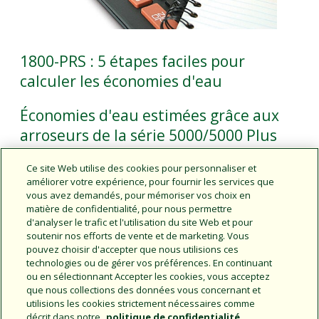
1800-PRS : 5 étapes faciles pour
calculer les économies d'eau
Économies d'eau estimées grâce aux
arroseurs de la série 5000/5000 Plus
PRS
Ce site Web utilise des cookies pour personnaliser et
améliorer votre expérience, pour fournir les services que
Guide de sélection des produits goutte
vous avez demandés, pour mémoriser vos choix en
à goutte
matière de confidentialité, pour nous permettre
d'analyser le trafic et l'utilisation du site Web et pour
soutenir nos efforts de vente et de marketing. Vous
Outil de calcul pour les émetteurs de
pouvez choisir d'accepter que nous utilisions ces
la gamme goutte-à-goutte
technologies ou de gérer vos préférences. En continuant
ou en sélectionnant Accepter les cookies, vous acceptez
que nous collections des données vous concernant et
utilisions les cookies strictement nécessaires comme
décrit dans notre
politique de confidentialité
.