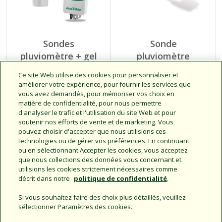
Sondes
Sonde
pluviomètre + gel
pluviomètre
sans fil des séries
d’arrêt de la série
Ce site Web utilise des cookies pour personnaliser et
WR2 et WR2-48
RSD
améliorer votre expérience, pour fournir les services que
vous avez demandés, pour mémoriser vos choix en
Compatible avec les
matière de confidentialité, pour nous permettre
Sonde pluviomètre et de
programmateurs
d'analyser le trafic et l'utilisation du site Web et pour
gel sans fil d’arrêt
d’arrosage de toutes les
soutenir nos efforts de vente et de marketing. Vous
permettant d'économiser
marques.
pouvez choisir d'accepter que nous utilisions ces
jusqu'à 35 % d'eau
Empêche l'arrosage
technologies ou de gérer vos préférences. En continuant
lorsqu'il pleut.
ou en sélectionnant Accepter les cookies, vous acceptez
que nous collections des données vous concernant et
utilisions les cookies strictement nécessaires comme
décrit dans notre
politique de confidentialité
.
Si vous souhaitez faire des choix plus détaillés, veuillez
sélectionner Paramètres des cookies.