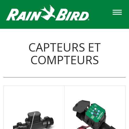
Skip
to
main
content
CAPTEURS ET
COMPTEURS