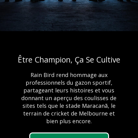
Être Champion, Ça Se Cultive
Félicitations au lauréat
Rain Bird rend hommage aux
du concours des
Avantages de
professionnels du gazon sportif,
nouveaux produits
partageant leurs histoires et vous
l'arrosage
donnant un aperçu des coulisses de
2023 de l'Irrigation
automatique
sites tels que le stade Maracanã, le
terrain de cricket de Melbourne et
Association
bien plus encore.
À vos marques. Prêts. Arrosez.
En savoir plus