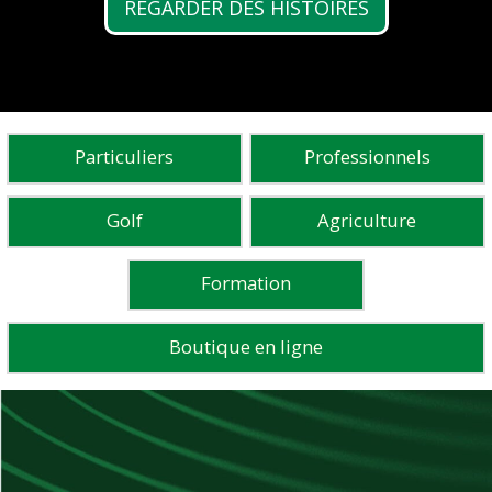
REGARDER DES HISTOIRES
Découvrir FG100
Particuliers
Professionnels
Golf
Agriculture
Formation
Boutique en ligne