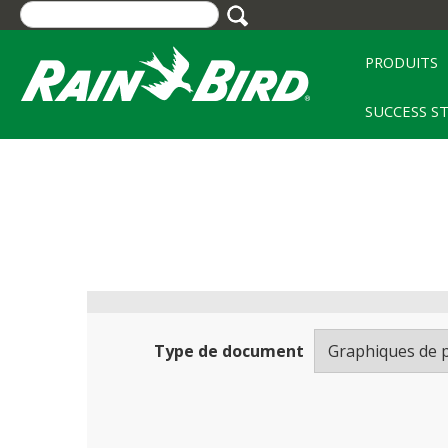
Skip
to
main
PRODUITS
content
SUCCESS S
Type de document