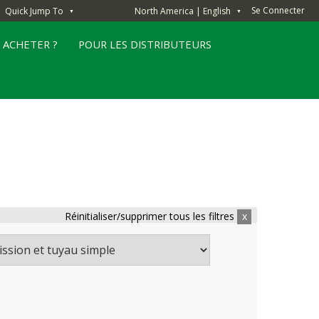
Se Connecter
Quick Jump To
North America | English
▼
▼
 ACHETER ?
POUR LES DISTRIBUTEURS
Réinitialiser/supprimer tous les filtres
x