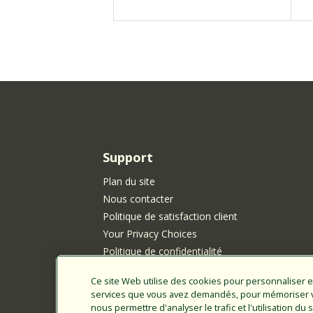
Support
Plan du site
Nous contacter
Politique de satisfaction client
Your Privacy Choices
Politique de confidentialité
Politique en matière de cookies
Ce site Web utilise des cookies pour personnaliser e
Avis Rainbird sur la protection des renseigne
services que vous avez demandés, pour mémoriser vo
personnels pour les résidents de Californie
nous permettre d'analyser le trafic et l'utilisation d