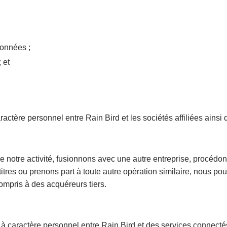
données ;
 et
e personnel entre Rain Bird et les sociétés affiliées ainsi que 
e notre activité, fusionnons avec une autre entreprise, procédons
de titres ou prenons part à toute autre opération similaire, nou
ompris à des acquéreurs tiers.
à caractère personnel entre Rain Bird et des services connecté