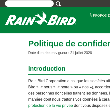
Skip
to
main
À PROPOS 
content
Politique de confiden
Date d'entrée en vigueur : 21 juillet 2026
Introduction
Rain Bird Corporation ainsi que les sociétés affi
Bird », « nous », « notre » ou « nos »), accord
des personnes dont elles traitent les données. N
manière dont nous traitons vos données à cara
protection de la vie privée
dont vous disposez en