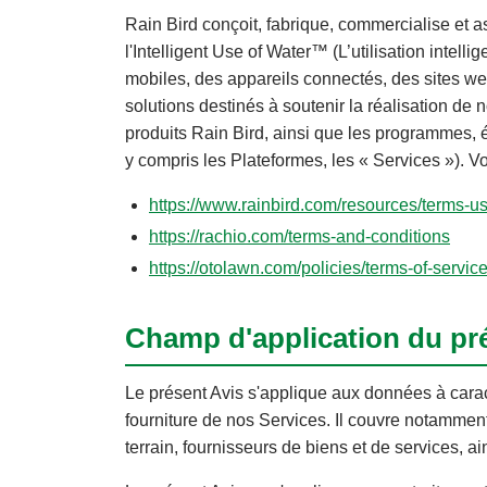
Rain Bird conçoit, fabrique, commercialise et 
l'Intelligent Use of Water™ (L’utilisation intel
mobiles, des appareils connectés, des sites web
solutions destinés à soutenir la réalisation d
produits Rain Bird, ainsi que les programmes, 
y compris les Plateformes, les « Services »). V
https://www.rainbird.com/resources/terms-u
https://rachio.com/terms-and-conditions
https://otolawn.com/policies/terms-of-servic
Champ d'application du pr
Le présent Avis s'applique aux données à carac
fourniture de nos Services. Il couvre notamment 
terrain, fournisseurs de biens et de services, ai