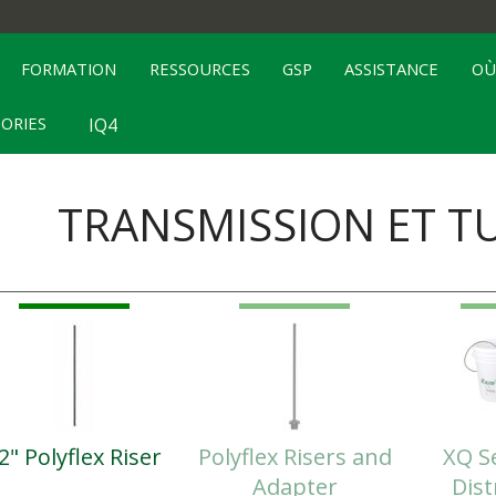
FORMATION
RESSOURCES
GSP
ASSISTANCE
OÙ
TORIES
IQ4
TRANSMISSION ET T
2" Polyflex Riser
Polyflex Risers and
XQ Se
Adapter
Dist