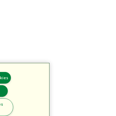
kies
r
es