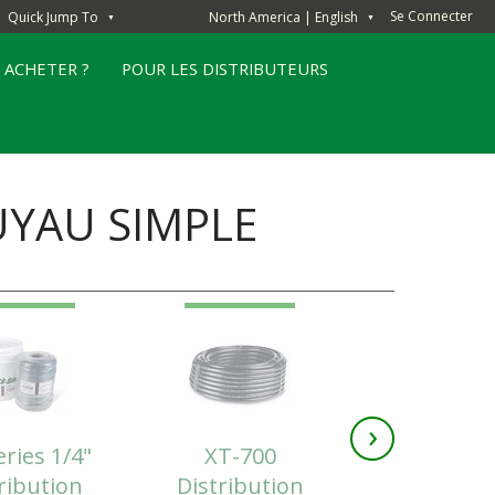
Se Connecter
Quick Jump To
North America | English
▼
▼
 ACHETER ?
POUR LES DISTRIBUTEURS
UYAU SIMPLE
›
ries 1/4"
XT-700
XF Series 
ribution
Distribution
Tubin