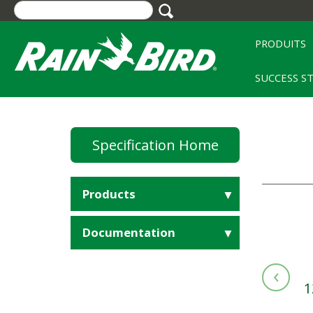
Skip
to
main
PRODUITS
content
SUCCESS S
Specification Home
Products
Documentation
‹
1