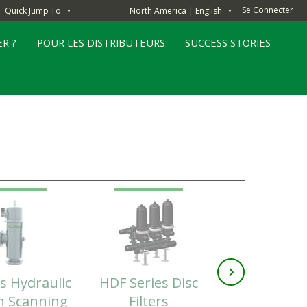
Se Connecter
Quick Jump To
North America | English
▼
▼
R ?
POUR LES DISTRIBUTEURS
SUCCESS STORIES
›
s Hydraulic
HDF Series Disc
CS Seri
n Scanning
Filters
Centrifugal