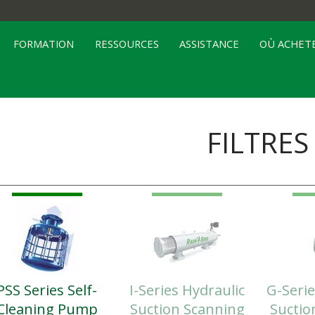
FORMATION
RESSOURCES
ASSISTANCE
OÙ ACHETE
FILTRES
PSS Series Self-
I-Series Hydraulic
G-Serie
Cleaning Pump
Suction Scanning
Suctio