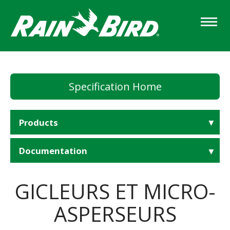
Skip
to
main
content
Specification Home
Products
Documentation
GICLEURS ET MICRO-
ASPERSEURS