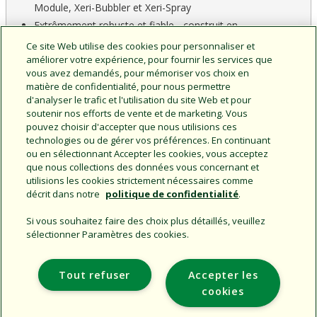
Module, Xeri-Bubbler et Xeri-Spray
Extrêmement robuste et fiable - construit en
polyéthylène haute densité à parois épaisses
Ce site Web utilise des cookies pour personnaliser et
Peut être utilisée avec une pique pour allonge (RS-025T).
améliorer votre expérience, pour fournir les services que
vous avez demandés, pour mémoriser vos choix en
matière de confidentialité, pour nous permettre
d'analyser le trafic et l'utilisation du site Web et pour
soutenir nos efforts de vente et de marketing. Vous
pouvez choisir d'accepter que nous utilisions ces
CAD & Documents
Product Home
technologies ou de gérer vos préférences. En continuant
ou en sélectionnant Accepter les cookies, vous acceptez
que nous collections des données vous concernant et
utilisions les cookies strictement nécessaires comme
décrit dans notre
politique de confidentialité
.
Si vous souhaitez faire des choix plus détaillés, veuillez
sélectionner Paramètres des cookies.
Support
Tout refuser
Accepter les
Entreprise
cookies
Sites Supplémentaires