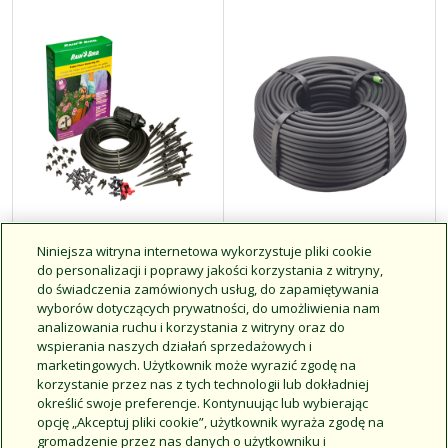
Niniejsza witryna internetowa wykorzystuje pliki cookie
Zestaw do
Linia kroplująca
do personalizacji i poprawy jakości korzystania z witryny,
podlewania roślin
1/4”
do świadczenia zamówionych usług, do zapamiętywania
na patio
wyborów dotyczących prywatności, do umożliwienia nam
analizowania ruchu i korzystania z witryny oraz do
Natężenia przepływu 0,8
wspierania naszych działań sprzedażowych i
gal/h
marketingowych. Użytkownik może wyrazić zgodę na
Rozstaw co 6” lub co 12”
Kliknij, aby uzyskać więcej
Doskonale sprawdza się
korzystanie przez nas z tych technologii lub dokładniej
informacji
na małych obszarach,
określić swoje preferencje. Kontynuując lub wybierając
takich jak skrzynie
opcję „Akceptuj pliki cookie”, użytkownik wyraża zgodę na
ogrodowe, ogrody
gromadzenie przez nas danych o użytkowniku i