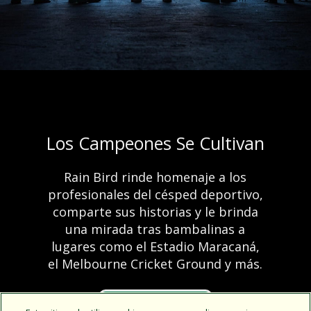
Los Campeones Se Cultivan
Enhorabuena al
ganador del concurso
Rain Bird rinde homenaje a los
Ventajas del riego
profesionales del césped deportivo,
2023 New Product
comparte sus historias y le brinda
automático
Contest de la Irrigation
una mirada tras bambalinas a
lugares como el Estadio Maracaná,
Association
el Melbourne Cricket Ground y más.
Más información
Preparados. Listo. A regar
VER HISTORIAS