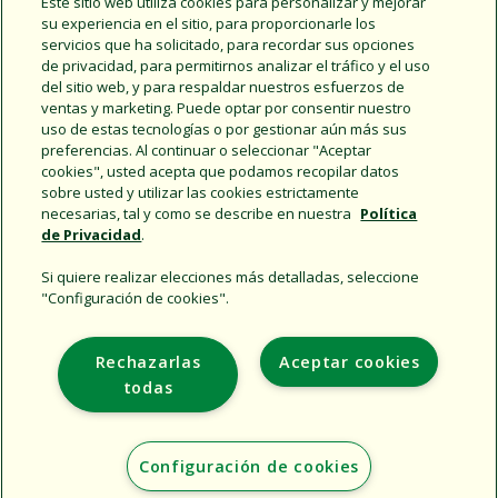
Este sitio web utiliza cookies para personalizar y mejorar
Descubra FG100
su experiencia en el sitio, para proporcionarle los
servicios que ha solicitado, para recordar sus opciones
de privacidad, para permitirnos analizar el tráfico y el uso
del sitio web, y para respaldar nuestros esfuerzos de
ventas y marketing. Puede optar por consentir nuestro
uso de estas tecnologías o por gestionar aún más sus
preferencias. Al continuar o seleccionar "Aceptar
cookies", usted acepta que podamos recopilar datos
sobre usted y utilizar las cookies estrictamente
necesarias, tal y como se describe en nuestra
Política
de Privacidad
.
Support
Si quiere realizar elecciones más detalladas, seleccione
Empresa
"Configuración de cookies".
Additional Sites
Rechazarlas
Aceptar cookies
Copyright © 2026 Rain Bird Corporation. All rights reserved.
todas
Configuración de cookies