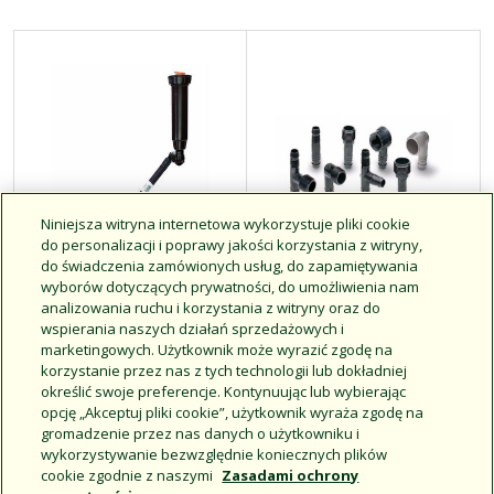
Niniejsza witryna internetowa wykorzystuje pliki cookie
do personalizacji i poprawy jakości korzystania z witryny,
do świadczenia zamówionych usług, do zapamiętywania
wyborów dotyczących prywatności, do umożliwienia nam
analizowania ruchu i korzystania z witryny oraz do
Złącza
Złączki z gwintem
wspierania naszych działań sprzedażowych i
przegubowe z
spiralnym serii SB
marketingowych. Użytkownik może wyrazić zgodę na
korzystanie przez nas z tych technologii lub dokładniej
serii SA
określić swoje preferencje. Kontynuując lub wybierając
opcję „Akceptuj pliki cookie”, użytkownik wyraża zgodę na
gromadzenie przez nas danych o użytkowniku i
wykorzystywanie bezwzględnie koniecznych plików
cookie zgodnie z naszymi
Zasadami ochrony