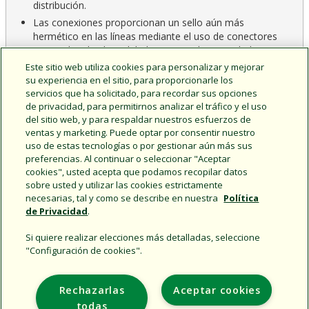
distribución.
Las conexiones proporcionan un sello aún más
hermético en las líneas mediante el uso de conectores
arponados de alta calidad y tuercas de seguridad.
Este sitio web utiliza cookies para personalizar y mejorar
El exclusivo diseño de conector arponado reduce la
su experiencia en el sitio, para proporcionarle los
fuerza de inserción y mantiene un ajuste seguro.
servicios que ha solicitado, para recordar sus opciones
de privacidad, para permitirnos analizar el tráfico y el uso
del sitio web, y para respaldar nuestros esfuerzos de
ventas y marketing. Puede optar por consentir nuestro
uso de estas tecnologías o por gestionar aún más sus
CAD & Documents
Product Home
preferencias. Al continuar o seleccionar "Aceptar
cookies", usted acepta que podamos recopilar datos
sobre usted y utilizar las cookies estrictamente
necesarias, tal y como se describe en nuestra
Política
de Privacidad
.
Si quiere realizar elecciones más detalladas, seleccione
"Configuración de cookies".
Support
Rechazarlas
Aceptar cookies
Empresa
todas