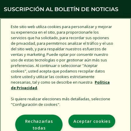
SUSCRIPCIÓN AL BOLETÍN DE NOTICIAS
Este sitio web utiliza cookies para personalizar y mejorar
INSCRIBIRSE
su experiencia en el sitio, para proporcionarle los
servicios que ha solicitado, para recordar sus opciones
de privacidad, para permitirnos analizar el tráfico y el uso
del sitio web, y para respaldar nuestros esfuerzos de
REDES SOCIALES
ventas y marketing. Puede optar por consentir nuestro
uso de estas tecnologías o por gestionar aún más sus
preferencias. Al continuar o seleccionar "Aceptar
cookies", usted acepta que podamos recopilar datos
ÚNETE A NOSOTROS
sobre usted y utilizar las cookies estrictamente
necesarias, tal y como se describe en nuestra
Política
de Privacidad
.
Si quiere realizar elecciones más detalladas, seleccione
"Configuración de cookies".
Support
Rechazarlas
Aceptar cookies
Empresa
todas