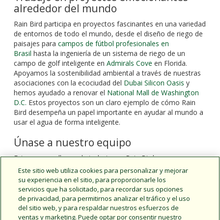
alrededor del mundo
Rain Bird participa en proyectos fascinantes en una variedad
de entornos de todo el mundo, desde el diseño de riego de
paisajes para
campos de fútbol profesionales en
Brasil
hasta la ingeniería de un sistema de riego de un
campo de golf inteligente en
Admirals Cove
en Florida.
Apoyamos la sostenibilidad ambiental a través de nuestras
asociaciones con la ecociudad del
Dubai Silicon Oasis
y
hemos ayudado a renovar el
National Mall de Washington
D.C.
Estos proyectos son un claro ejemplo de cómo Rain
Bird desempeña un papel importante en ayudar al mundo a
usar el agua de forma inteligente.
Únase a nuestro equipo
Estamos orgullosos de trabajar en Rain Bird y creemos en
el tratamiento honesto y ético de todos en nuestras
Este sitio web utiliza cookies para personalizar y mejorar
diversas comunidades. Si quiere formar parte de nuestro
su experiencia en el sitio, para proporcionarle los
equipo, siga el enlace de arriba para consultar nuestras
servicios que ha solicitado, para recordar sus opciones
oportunidades actuales y solicitarlas.
de privacidad, para permitirnos analizar el tráfico y el uso
del sitio web, y para respaldar nuestros esfuerzos de
ventas y marketing. Puede optar por consentir nuestro