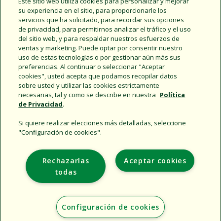
Este sitio web utiliza cookies para personalizar y mejorar
300-BPES
su experiencia en el sitio, para proporcionarle los
servicios que ha solicitado, para recordar sus opciones
de privacidad, para permitirnos analizar el tráfico y el uso
del sitio web, y para respaldar nuestros esfuerzos de
Haga clic para más
ventas y marketing. Puede optar por consentir nuestro
información
uso de estas tecnologías o por gestionar aún más sus
preferencias. Al continuar o seleccionar "Aceptar
cookies", usted acepta que podamos recopilar datos
sobre usted y utilizar las cookies estrictamente
necesarias, tal y como se describe en nuestra
Política
de Privacidad
.
Si quiere realizar elecciones más detalladas, seleccione
"Configuración de cookies".
Support
Rechazarlas
Aceptar cookies
Empresa
todas
Additional Sites
Configuración de cookies
Copyright © 2026 Rain Bird Corporation. All rights reserved.