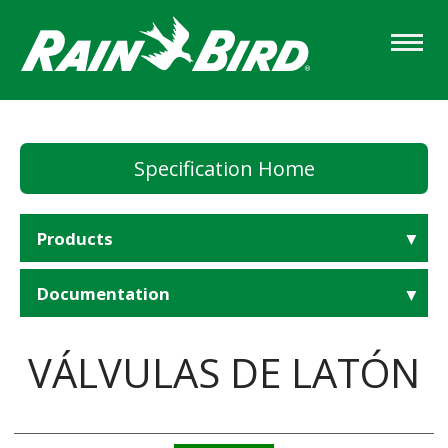
Skip
to
main
content
Specification Home
Products
Documentation
VÁLVULAS DE LATÓN