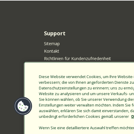
Support
Sitemap
Kontakt
Richtlinien für Kundenzufriedenheit
Your Privacy Choices
Datenschutz
Diese Website verwendet Cookies, um Ihre Website-
Cookie-Richtlinie
verbessern; die von Ihnen angeforderten Dienste zur
Datenschutzeinstellungen zu erinnern; uns zu ermö
Rain Bird-Datenschutzhinweis für Einwohner v
Website zu analysieren und um unsere Verkaufs- u
Kalifornien
Sie können wählen, ob Sie unserer Verwendung die
Neue Produktideen einreichen
Einstellungen weiter verwalten möchten. Indem Sie f
Nutzungsbedingungen
auswählen, erklären Sie sich damit einverstanden, 
unbedingt erforderlichen Cookies gemäß unserer
Kalifornisches Gesetz zur Transparenz
D
Kundenanmeldung
Wenn Sie eine detailliertere Auswahl treffen möchten