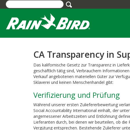
Skip
to
main
content
CA Transparency in Su
Das kalifornische Gesetz zur Transparenz in Liefer
geschäftlich tätig sind, Verbrauchern Informatione
Verkauf angebotenen materiellen Güter zur Verfügun
Sklaverei und keinen Menschenhandel gibt:
Verifizierung und Prüfung
Während unserer ersten Zuliefererbewertung verlang
Social Accountability International einhält, der u
angemessener Arbeitszeiten und Entlohnung definier
Lieferanten durch, bei denen wir beurteilen, ob die 
Vergütung entsprechen. Bestehende Zulieferer unter