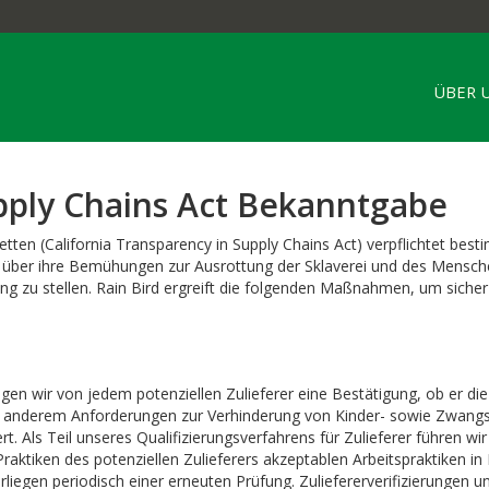
ÜBER 
pply Chains Act Bekanntgabe
ketten (California Transparency in Supply Chains Act) verpflichtet be
n über ihre Bemühungen zur Ausrottung der Sklaverei und des Mensche
g zu stellen. Rain Bird ergreift die folgenden Maßnahmen, um sicherzu
en wir von jedem potenziellen Zulieferer eine Bestätigung, ob er die
nter anderem Anforderungen zur Verhinderung von Kinder- sowie Zwangs
t. Als Teil unseres Qualifizierungsverfahrens für Zulieferer führen w
Praktiken des potenziellen Zulieferers akzeptablen Arbeitspraktiken in
liegen periodisch einer erneuten Prüfung. Zuliefererverifizierungen 