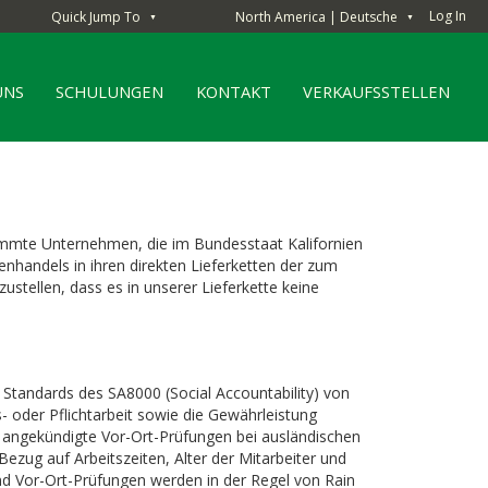
Log In
Quick Jump To
North America | Deutsche
▼
▼
UNS
SCHULUNGEN
KONTAKT
VERKAUFSSTELLEN
stimmte Unternehmen, die im Bundesstaat Kalifornien
nhandels in ihren direkten Lieferketten der zum
stellen, dass es in unserer Lieferkette keine
 Standards des SA8000 (Social Accountability) von
- oder Pflichtarbeit sowie die Gewährleistung
ir angekündigte Vor-Ort-Prüfungen bei ausländischen
 Bezug auf Arbeitszeiten, Alter der Mitarbeiter und
und Vor-Ort-Prüfungen werden in der Regel von Rain