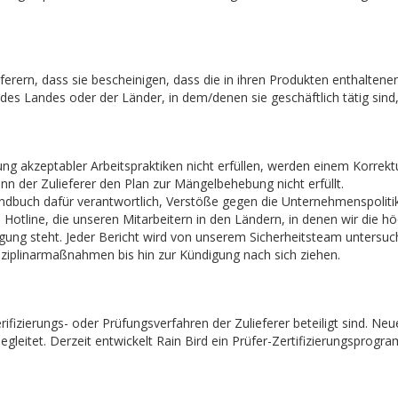
eferern, dass sie bescheinigen, dass die in ihren Produkten enthalten
es Landes oder der Länder, in dem/denen sie geschäftlich tätig sind
tung akzeptabler Arbeitspraktiken nicht erfüllen, werden einem Korrek
n der Zulieferer den Plan zur Mängelbehebung nicht erfüllt.
handbuch dafür verantwortlich, Verstöße gegen die Unternehmenspoliti
Hotline, die unseren Mitarbeitern in den Ländern, in denen wir die 
ung steht. Jeder Bericht wird von unserem Sicherheitsteam untersuch
isziplinarmaßnahmen bis hin zur Kündigung nach sich ziehen.
erifizierungs- oder Prüfungsverfahren der Zulieferer beteiligt sind. N
leitet. Derzeit entwickelt Rain Bird ein Prüfer-Zertifizierungsprogr