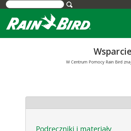
Skip
to
main
content
Wsparcie
W Centrum Pomocy Rain Bird znajdz
Podręczniki i materiały