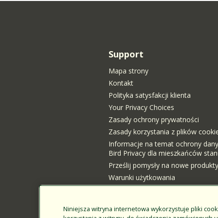
Support
Mapa strony
Kontakt
Polityka satysfakcji klienta
Your Privacy Choices
Zasady ochrony prywatności
Zasady korzystania z plików cooki
Informacje na temat ochrony dan
Bird Privacy dla mieszkańców stanu
Prześlij pomysły na nowe produkt
Warunki użytkowania
Kanadyjska ustawa o przejrzystośc
Logowanie klienta
Niniejsza witryna internetowa wykorzystuje pliki cook