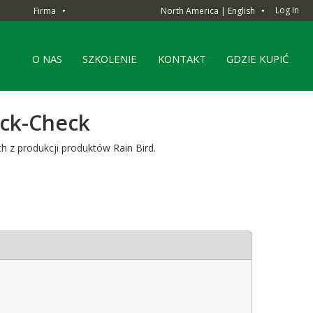
Log In
Firma
North America | English
▼
▼
O NAS
SZKOLENIE
KONTAKT
GDZIE KUPIĆ
ick-Check
h z produkcji produktów Rain Bird.