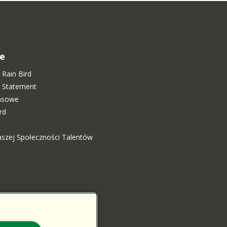
e
 Rain Bird
ty Statement
rasowe
rd
aszej Społeczności Talentów