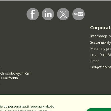
Corporat
Informacje o
Sustainabili
Materiały p
Logo Rain Bi
Praca
e
Dołącz do n
ych osobowych Rain
 Kalifornia
y
i
ie do personalizacji i poprawy jakości