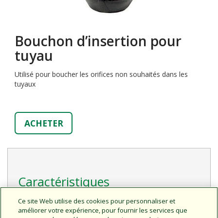
Bouchon d’insertion pour
tuyau
Utilisé pour boucher les orifices non souhaités dans les
tuyaux
ACHETER
Caractéristiques
Le nouveau design fonctionne avec l'outil Xeriman™
Ce site Web utilise des cookies pour personnaliser et
(XM-TOOL) pour une installation rapide et facile.
améliorer votre expérience, pour fournir les services que