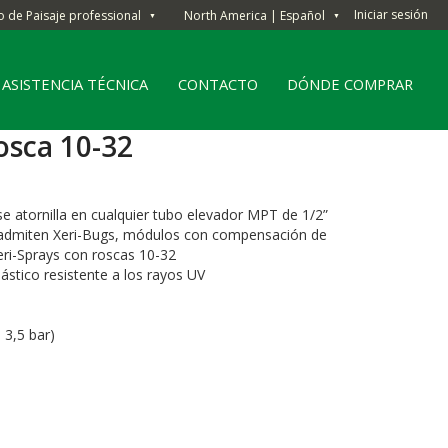
Iniciar sesión
o de Paisaje professional
North America | Español
▼
▼
ASISTENCIA TÉCNICA
CONTACTO
DÓNDE COMPRAR
osca 10-32
se atornilla en cualquier tubo elevador MPT de 1/2”
 admiten Xeri-Bugs, módulos con compensación de
Xeri-Sprays con roscas 10-32
ástico resistente a los rayos UV
 3,5 bar)