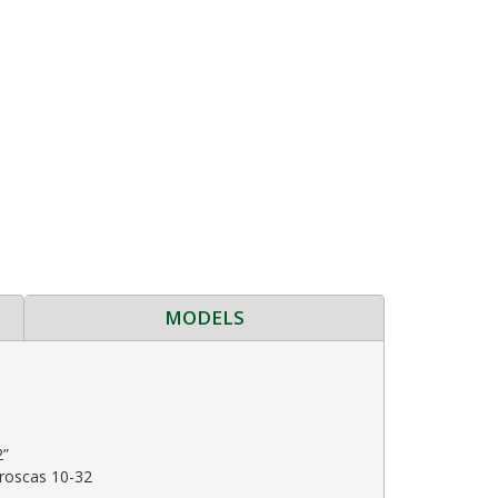
MODELS
2”
 roscas 10-32