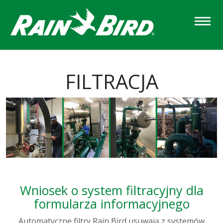
Skip
to
main
content
FILTRACJA
Wniosek o system filtracyjny dla
formularza informacyjnego
Automatyczne filtry Rain Bird usuwają z systemów