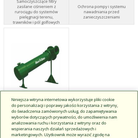
Samoczyszczące filtry
Ochrona pompy i systemu
zasilane ciśnieniem z
nawadniania przed
rurociągu do systemów
zanieczyszczeniami
pielęgnacji terenu,
trawników i pól golfowych
Niniejsza witryna internetowa wykorzystuje pliki cookie
do personalizacji i poprawy jakości korzystania z witryny,
Wirowy separator
do świadczenia zamówionych usług, do zapamiętywania
piasku z serii CS
wyborów dotyczących prywatności, do umożliwienia nam
analizowania ruchu i korzystania z witryny oraz do
wspierania naszych działań sprzedażowych i
marketingowych. Użytkownik może wyrazić zgodę na
Wychwytuje i usuwa