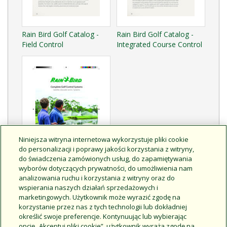
Rain Bird Golf Catalog -
Rain Bird Golf Catalog -
Field Control
Integrated Course Control
Niniejsza witryna internetowa wykorzystuje pliki cookie
do personalizacji i poprawy jakości korzystania z witryny,
do świadczenia zamówionych usług, do zapamiętywania
wyborów dotyczących prywatności, do umożliwienia nam
Rain Bird Golf Control
analizowania ruchu i korzystania z witryny oraz do
Systems - English
wspierania naszych działań sprzedażowych i
marketingowych. Użytkownik może wyrazić zgodę na
korzystanie przez nas z tych technologii lub dokładniej
określić swoje preferencje. Kontynuując lub wybierając
Produkty powiązane
opcję „Akceptuj pliki cookie”, użytkownik wyraża zgodę na