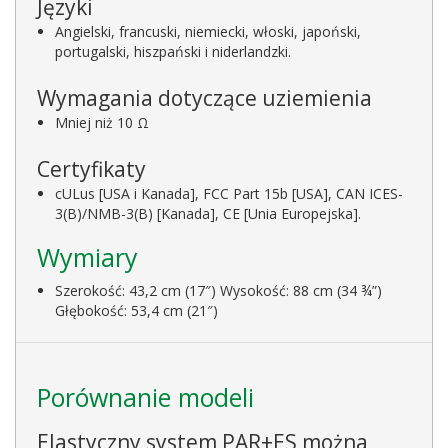
Języki
Angielski, francuski, niemiecki, włoski, japoński,
portugalski, hiszpański i niderlandzki.
Wymagania dotyczące uziemienia
Mniej niż 10 Ω
Certyfikaty
cULus [USA i Kanada], FCC Part 15b [USA], CAN ICES-
3(B)/NMB-3(B) [Kanada], CE [Unia Europejska].
Wymiary
Szerokość: 43,2 cm (17″) Wysokość: 88 cm (34 ¾”)
Głębokość: 53,4 cm (21″)
Porównanie modeli
Elastyczny system PAR+ES można