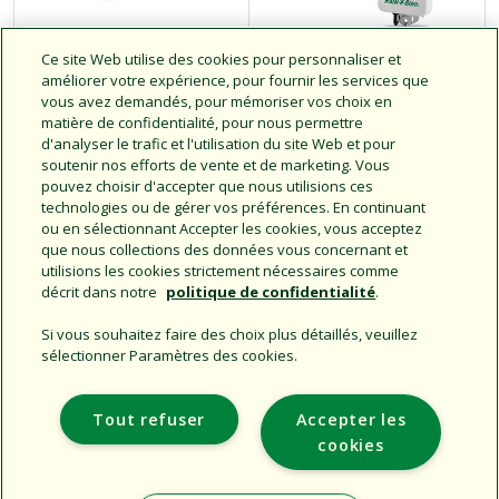
Ce site Web utilise des cookies pour personnaliser et
Sondes de débit
Sondes
améliorer votre expérience, pour fournir les services que
vous avez demandés, pour mémoriser vos choix en
de la série FS
pluviomètre + gel
matière de confidentialité, pour nous permettre
sans fil des séries
d'analyser le trafic et l'utilisation du site Web et pour
WR2 et WR2-48
soutenir nos efforts de vente et de marketing. Vous
pouvez choisir d'accepter que nous utilisions ces
technologies ou de gérer vos préférences. En continuant
ou en sélectionnant Accepter les cookies, vous acceptez
que nous collections des données vous concernant et
utilisions les cookies strictement nécessaires comme
décrit dans notre
politique de confidentialité
.
Si vous souhaitez faire des choix plus détaillés, veuillez
sélectionner Paramètres des cookies.
Support
Tout refuser
Accepter les
Entreprise
cookies
Sites Supplémentaires