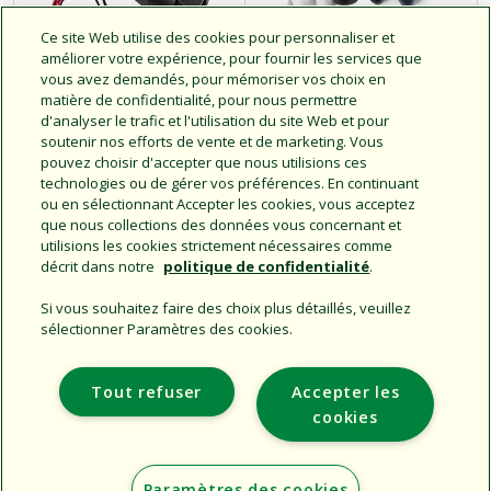
Ce site Web utilise des cookies pour personnaliser et
améliorer votre expérience, pour fournir les services que
vous avez demandés, pour mémoriser vos choix en
matière de confidentialité, pour nous permettre
Sondes de débit à
Sondes de débit
d'analyser le trafic et l'utilisation du site Web et pour
ultrasons
de la série FS
soutenir nos efforts de vente et de marketing. Vous
pouvez choisir d'accepter que nous utilisions ces
technologies ou de gérer vos préférences. En continuant
ou en sélectionnant Accepter les cookies, vous acceptez
que nous collections des données vous concernant et
utilisions les cookies strictement nécessaires comme
décrit dans notre
politique de confidentialité
.
Si vous souhaitez faire des choix plus détaillés, veuillez
sélectionner Paramètres des cookies.
Support
Tout refuser
Accepter les
Entreprise
cookies
Sites Supplémentaires
Paramètres des cookies
Copyright © 2026 Rain Bird Corporation. All rights reserved.