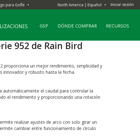
Iniciar sesión
ego para Golfe
North America | Español
▼
▼
GSP
DÓNDE COMPRAR
RECURSOS
ALIZACIONES
erie 952 de Rain Bird
952 proporciona un mejor rendimiento, simplicidad y
 innovador y robusto hasta la fecha.
ca automáticamente el caudal para controlar la
ndo el rendimiento y proporcionando una rotación
ermite realizar ajustes de arco con solo girar un
rmite cambiar entre funcionamiento de círculo