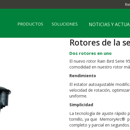
Ri
PRODUCTOS
SOLUCIONES
NOTICIAS Y ACTU
Rotores de la s
Dos rotores en uno
El nuevo rotor Rain Bird Serie 
comodidad en nuestro rotor más
Rendimiento
El estator autoajustable modifi
velocidad de rotación, optimiza
uniforme.
Simplicidad
La tecnología de ajuste rápido p
tornillo, ya que MemoryArc® pe
completo y parcial en segundos.