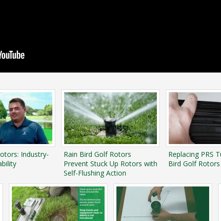
otors: Industry-
Rain Bird Golf Rotors
Replacing PRS T
bility
Prevent Stuck Up Rotors with
Bird Golf Rotors
Self-Flushing Action