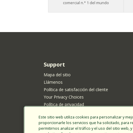
comercial n.° 1 del mundo
Support
Mapa del sitio
Llámenos
Política de satisfacción del cliente
Your Privacy Choices
Política de privacidad
Política de cookies
Este sitio web utiliza cookies para personalizar y mejo
Aviso de privacidad de Rain Bird para los resi
proporcionarle los servicios que ha solicitado, para 
California
permitirnos analizar el tráfico y el uso del sitio web
Presentar ideas de nuevos productos