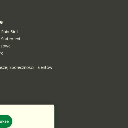
e
 Rain Bird
ty Statement
rasowe
rd
aszej Społeczności Talentów
ookie