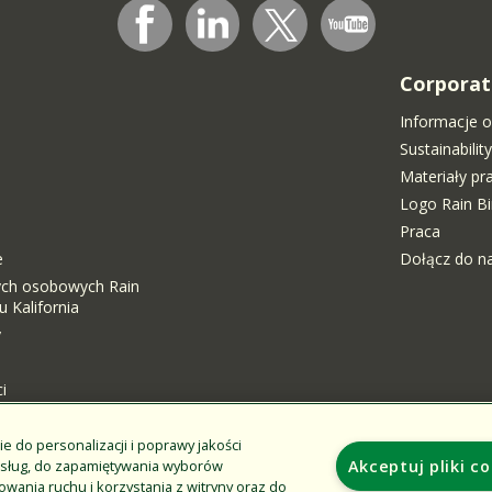
Corporat
Informacje o
Sustainabili
Materiały p
Logo Rain Bi
Praca
e
Dołącz do n
ych osobowych Rain
 Kalifornia
y
i
ie do personalizacji i poprawy jakości
Additional Sites
usług, do zapamiętywania wyborów
Akceptuj pliki c
wania ruchu i korzystania z witryny oraz do