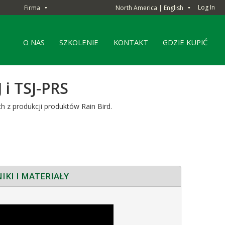
Log In
Firma
North America | English
▼
▼
O NAS
SZKOLENIE
KONTAKT
GDZIE KUPIĆ
 i TSJ-PRS
h z produkcji produktów Rain Bird.
IKI I MATERIAŁY