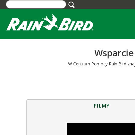
Skip
to
main
content
Wsparcie 
W Centrum Pomocy Rain Bird znajdz
FILMY