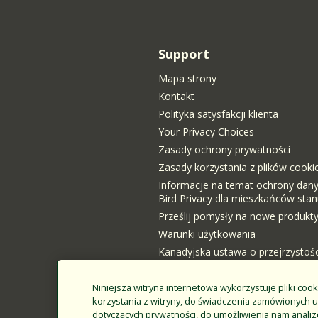
Support
Mapa strony
Kontakt
Polityka satysfakcji klienta
Your Privacy Choices
Zasady ochrony prywatności
Zasady korzystania z plików cooki
Informacje na temat ochrony dan
Bird Privacy dla mieszkańców stanu
Prześlij pomysły na nowe produkt
Warunki użytkowania
Kanadyjska ustawa o przejrzystośc
Logowanie klienta
Niniejsza witryna internetowa wykorzystuje pliki cook
korzystania z witryny, do świadczenia zamówionych 
dotyczących prywatności, do umożliwienia nam analizo