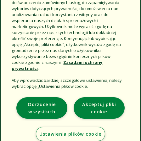
do świadczenia zamówionych usług, do zapamiętywania
wyborów dotyczących prywatności, do umożliwienia nam
analizowania ruchu i korzystania z witryny oraz do
wspierania naszych działań sprzedażowych i
marketingowych. Użytkownik może wyrazić zgodę na
Save Trees When Turf
korzystanie przez nas z tych technologii lub dokładniej
Irrigation Is Discontinued -
określić swoje preferencje. Kontynuując lub wybierając
Salve los árboles cuando
opcję „Akceptuj pliki cookie”, użytkownik wyraża zgodę na
deje de regar el césped
gromadzenie przez nas danych o użytkowniku i
wykorzystywanie bezwzględnie koniecznych plików
cookie zgodnie z naszymi
Zasadami ochrony
prywatności
.
Aby wprowadzić bardziej szczegółowe ustawienia, należy
wybrać opcję „Ustawienia plików cookie.
Support
Odrzucenie
Akceptuj pliki
Corporate
wszystkich
cookie
Additional Sites
Ustawienia plików cookie
Copyright © 2026 Rain Bird Corporation. All rights reserved.