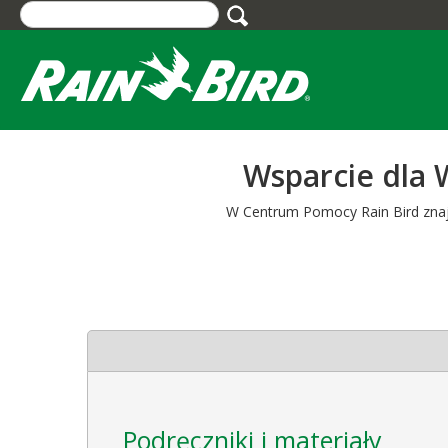
Skip
to
main
content
Wsparcie dla 
W Centrum Pomocy Rain Bird znajdz
Podręczniki i materiały