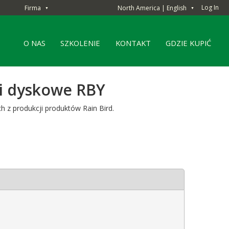
Log In
Firma
North America | English
▼
▼
O NAS
SZKOLENIE
KONTAKT
GDZIE KUPIĆ
 i dyskowe RBY
h z produkcji produktów Rain Bird.