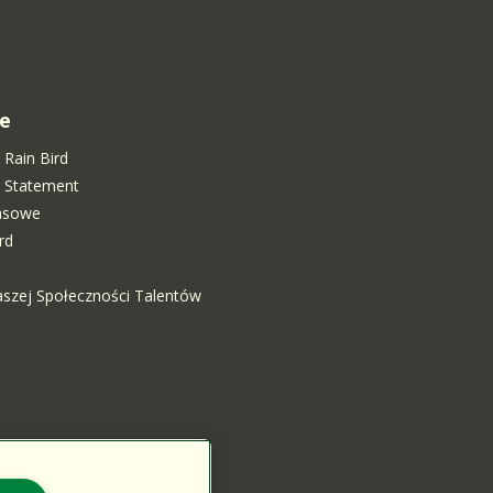
e
 Rain Bird
ty Statement
rasowe
rd
aszej Społeczności Talentów