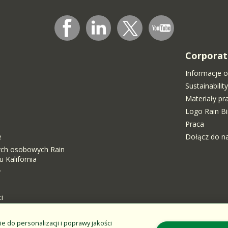
Corporat
Informacje o
Sustainabili
Materiały p
Logo Rain Bi
Praca
e
Dołącz do n
ych osobowych Rain
 Kalifornia
y
i
ie do personalizacji i poprawy jakości