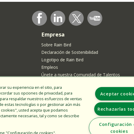
Empresa
Sobre Rain Bird
Declaración de Sostenibilidad
Logotipo de Rain Bird
Empleos
Únete a nuestra Comunidad de Talentos
rar su experiencia en el sitio, para
dentes de
recordar sus opciones de privacidad, para
Aceptar cooki
, y para respaldar nuestros esfuerzos de ventas
de estas tecnologías o por gestionar aún más
Rechazarlas to
ar cookies", usted acepta que podamos
trictamente necesarias, tal y como se describe
Configuración
cookies
ione "Configuración de cookies".