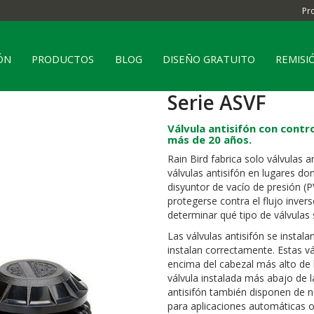
Pr
ÓN
PRODUCTOS
BLOG
DISEÑO GRATUITO
REMISI
Serie ASVF
Válvula antisifón con contro
más de 20 años.
Rain Bird fabrica solo válvulas an
válvulas antisifón en lugares do
disyuntor de vacío de presión (
protegerse contra el flujo invers
determinar qué tipo de válvulas 
Las válvulas antisifón se instalan
instalan correctamente. Estas v
encima del cabezal más alto de l
válvula instalada más abajo de la
antisifón también disponen de n
para aplicaciones automáticas o