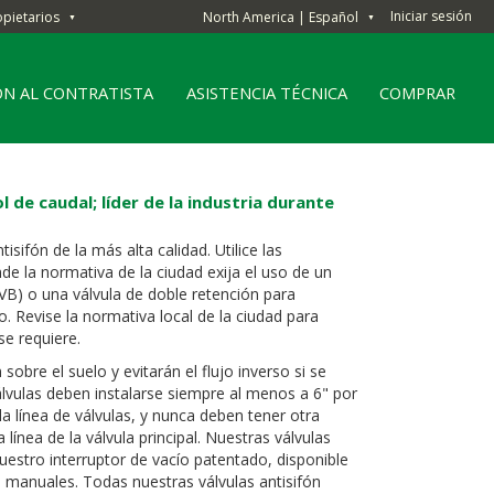
Iniciar sesión
opietarios
North America | Español
▼
▼
ÓN AL CONTRATISTA
ASISTENCIA TÉCNICA
COMPRAR
l de caudal; líder de la industria durante
tisifón de la más alta calidad. Utilice las
nde la normativa de la ciudad exija el uso de un
PVB) o una válvula de doble retención para
o. Revise la normativa local de la ciudad para
se requiere.
 sobre el suelo y evitarán el flujo inverso si se
álvulas deben instalarse siempre al menos a 6" por
a línea de válvulas, y nunca deben tener otra
 línea de la válvula principal. Nuestras válvulas
uestro interruptor de vacío patentado, disponible
 manuales. Todas nuestras válvulas antisifón