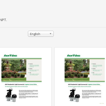
 NPT.
English