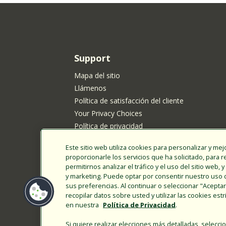
Support
Mapa del sitio
Llámenos
Política de satisfacción del cliente
Your Privacy Choices
Política de privacidad
Política de cookies
Este sitio web utiliza cookies para personalizar y mejo
Aviso de privacidad de Rain Bird para los resi
proporcionarle los servicios que ha solicitado, para 
California
permitirnos analizar el tráfico y el uso del sitio web
Presentar ideas de nuevos productos
y marketing. Puede optar por consentir nuestro uso 
sus preferencias. Al continuar o seleccionar "Acept
Términos de uso
recopilar datos sobre usted y utilizar las cookies es
Ley de Transparencia de CA
en nuestra
Política de Privacidad
.
Ingreso de cliente
Si quiere realizar elecciones más detalladas, selecc